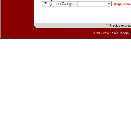
[Pág. princi
** Precios expre
© 2002/2022 Solo10.com