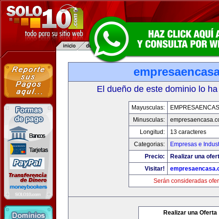
empresaencas
El dueño de este dominio lo ha
Mayusculas:
EMPRESAENCAS
Minusculas:
empresaencasa.
Longitud:
13 caracteres
Categorias:
Empresas e Indust
Precio:
Realizar una ofer
Visitar!
empresaencasa.
Serán consideradas ofer
Realizar una Oferta