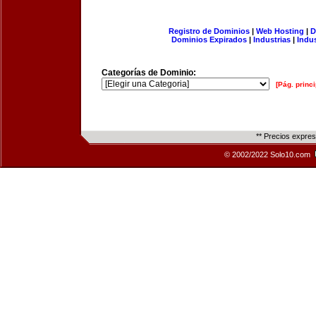
Registro de Dominios
|
Web Hosting
|
D
Dominios Expirados
|
Industrias
|
Indu
Categorías de Dominio:
[Pág. princi
** Precios expre
© 2002/2022 Solo10.com