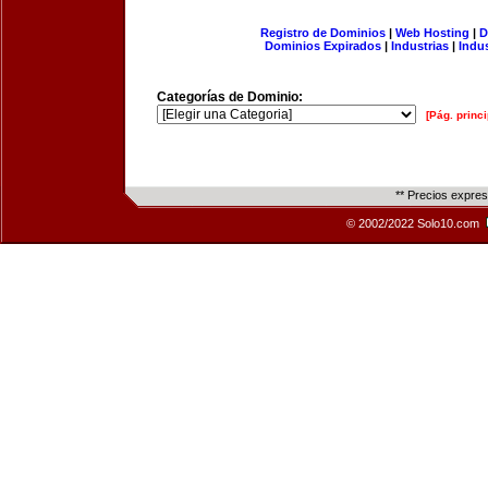
Registro de Dominios
|
Web Hosting
|
D
Dominios Expirados
|
Industrias
|
Indu
Categorías de Dominio:
[Pág. princi
** Precios expre
© 2002/2022 Solo10.com