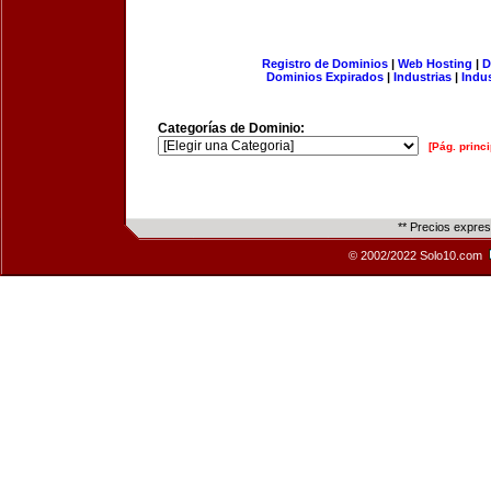
Registro de Dominios
|
Web Hosting
|
D
Dominios Expirados
|
Industrias
|
Indu
Categorías de Dominio:
[Pág. princi
** Precios expre
© 2002/2022 Solo10.com