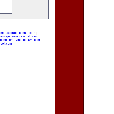
omprascondescuento.com
|
ensajeriaempresarial.com
|
eting.com
|
vinosdecuyo.com
|
esoft.com
|