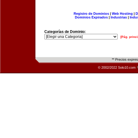
Registro de Dominios
|
Web Hosting
|
D
Dominios Expirados
|
Industrias
|
Indu
Categorías de Dominio:
[Pág. princi
** Precios expre
© 2002/2022 Solo10.com