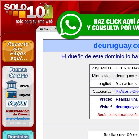
deuruguay.
El dueño de este dominio lo ha
Mayusculas:
DEURUGUAY
Minusculas:
deuruguay.c
Longitud:
9 caracteres
Categorias:
PaÃ­ses y Ci
Precio:
Realizar una 
Visitar!
deuruguay.c
Serán consideradas ofer
Realizar una Oferta