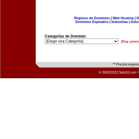
Registro de Dominios
|
Web Hosting
|
D
Dominios Expirados
|
Industrias
|
Indu
Categorías de Dominio:
[Pág. princi
** Precios expre
© 2002/2022 Solo10.com