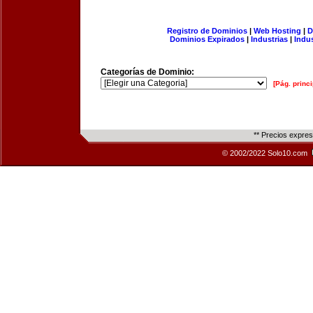
Registro de Dominios
|
Web Hosting
|
D
Dominios Expirados
|
Industrias
|
Indu
Categorías de Dominio:
[Pág. princi
** Precios expre
© 2002/2022 Solo10.com