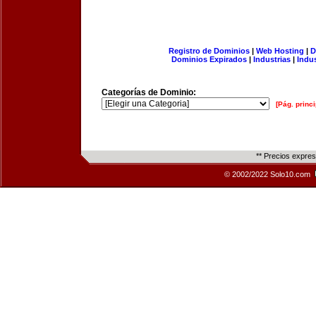
Registro de Dominios
|
Web Hosting
|
D
Dominios Expirados
|
Industrias
|
Indu
Categorías de Dominio:
[Pág. princi
** Precios expre
© 2002/2022 Solo10.com