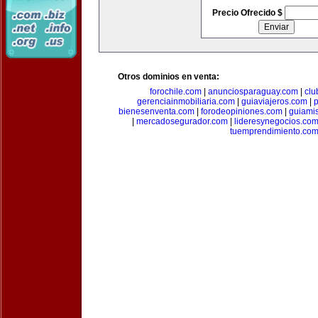
Precio Ofrecido $
Otros dominios en venta:
forochile.com
|
anunciosparaguay.com
|
clu
gerenciainmobiliaria.com
|
guiaviajeros.com
|
p
bienesenventa.com
|
forodeopiniones.com
|
guiami
|
mercadosegurador.com
|
lideresynegocios.co
tuemprendimiento.co