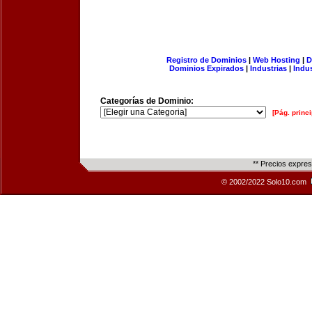
Registro de Dominios
|
Web Hosting
|
D
Dominios Expirados
|
Industrias
|
Indu
Categorías de Dominio:
[Pág. princi
** Precios expre
© 2002/2022 Solo10.com