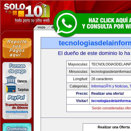
tecnologiasdelainfo
El dueño de este dominio lo ha
Mayusculas:
TECNOLOGIASDELAIN
Minusculas:
tecnologiasdelainformac
Longitud:
26 caracteres
Categorias:
InformaciÃ³n y Noticias
,
Precio:
Realizar una oferta!
Visitar!
tecnologiasdelainforma
Serán consideradas ofer
Realizar una Oferta