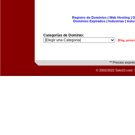
Registro de Dominios
|
Web Hosting
|
D
Dominios Expirados
|
Industrias
|
Indu
Categorías de Dominio:
[Pág. princi
** Precios expre
© 2002/2022 Solo10.com