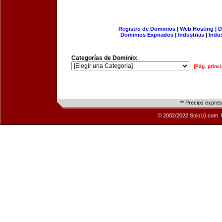
Registro de Dominios
|
Web Hosting
|
D
Dominios Expirados
|
Industrias
|
Indu
Categorías de Dominio:
[Pág. princi
** Precios expre
© 2002/2022 Solo10.com