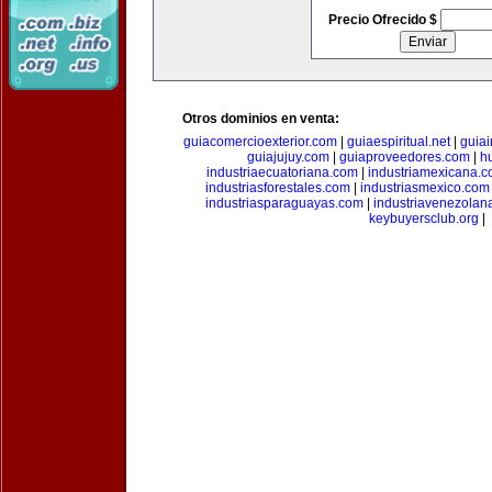
Precio Ofrecido $
Otros dominios en venta:
guiacomercioexterior.com
|
guiaespiritual.net
|
guia
guiajujuy.com
|
guiaproveedores.com
|
h
industriaecuatoriana.com
|
industriamexicana.
industriasforestales.com
|
industriasmexico.com
industriasparaguayas.com
|
industriavenezolan
keybuyersclub.org
|