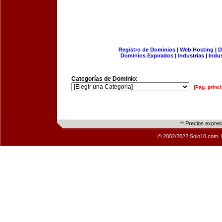
Registro de Dominios
|
Web Hosting
|
D
Dominios Expirados
|
Industrias
|
Indu
Categorías de Dominio:
[Pág. princi
** Precios expre
© 2002/2022 Solo10.com