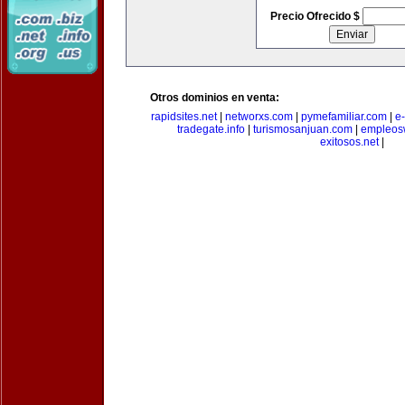
Precio Ofrecido $
Otros dominios en venta:
rapidsites.net
|
networxs.com
|
pymefamiliar.com
|
e
tradegate.info
|
turismosanjuan.com
|
empleos
exitosos.net
|