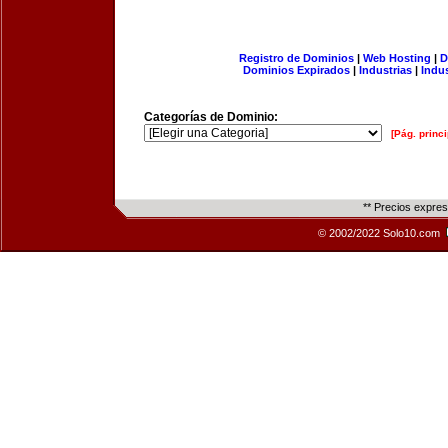
Registro de Dominios
|
Web Hosting
|
D
Dominios Expirados
|
Industrias
|
Indu
Categorías de Dominio:
[Pág. princi
** Precios expre
© 2002/2022 Solo10.com