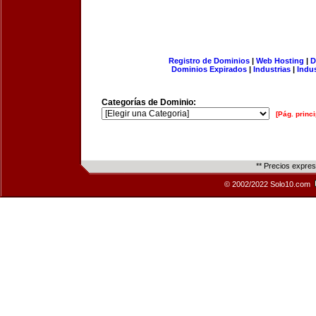
Registro de Dominios
|
Web Hosting
|
D
Dominios Expirados
|
Industrias
|
Indu
Categorías de Dominio:
[Pág. princi
** Precios expre
© 2002/2022 Solo10.com