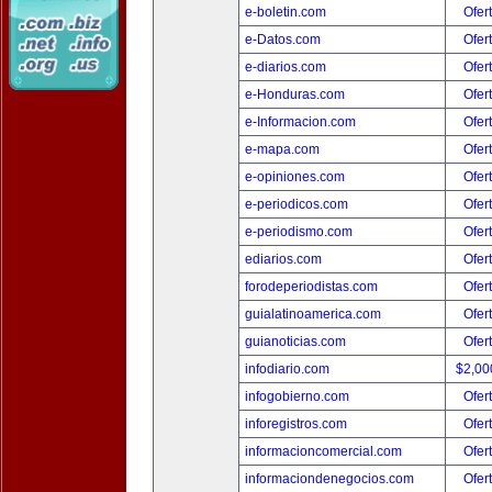
e-boletin.com
Ofer
e-Datos.com
Ofer
e-diarios.com
Ofer
e-Honduras.com
Ofer
e-Informacion.com
Ofer
e-mapa.com
Ofer
e-opiniones.com
Ofer
e-periodicos.com
Ofer
e-periodismo.com
Ofer
ediarios.com
Ofer
forodeperiodistas.com
Ofer
guialatinoamerica.com
Ofer
guianoticias.com
Ofer
infodiario.com
$2,00
infogobierno.com
Ofer
inforegistros.com
Ofer
informacioncomercial.com
Ofer
informaciondenegocios.com
Ofer