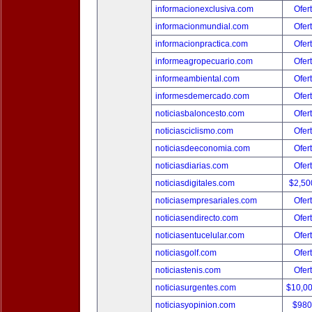
informacionexclusiva.com
Ofer
informacionmundial.com
Ofer
informacionpractica.com
Ofer
informeagropecuario.com
Ofer
informeambiental.com
Ofer
informesdemercado.com
Ofer
noticiasbaloncesto.com
Ofer
noticiasciclismo.com
Ofer
noticiasdeeconomia.com
Ofer
noticiasdiarias.com
Ofer
noticiasdigitales.com
$2,50
noticiasempresariales.com
Ofer
noticiasendirecto.com
Ofer
noticiasentucelular.com
Ofer
noticiasgolf.com
Ofer
noticiastenis.com
Ofer
noticiasurgentes.com
$10,0
noticiasyopinion.com
$980