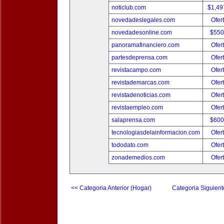
noticlub.com
$1,49
novedadeslegales.com
Ofer
novedadesonline.com
$550
panoramafinanciero.com
Ofer
partesdeprensa.com
Ofer
revistacampo.com
Ofer
revistademarcas.com
Ofer
revistadenoticias.com
Ofer
revistaempleo.com
Ofer
salaprensa.com
$600
tecnologiasdelainformacion.com
Ofer
tododato.com
Ofer
zonademedios.com
Ofer
<< Categoria Anterior (Hogar)
Categoria Siguient