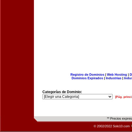
Registro de Dominios
|
Web Hosting
|
D
Dominios Expirados
|
Industrias
|
Indu
Categorías de Dominio:
[Pág. princi
** Precios expre
© 2002/2022 Solo10.com